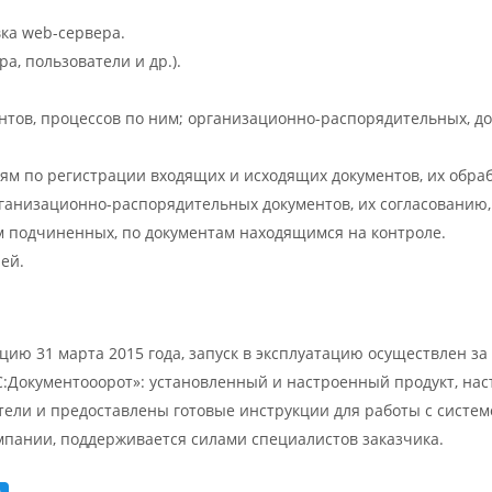
вка web-сервера.
а, пользователи и др.).
тов, процессов по ним; организационно-распорядительных, до
м по регистрации входящих и исходящих документов, их обраб
рганизационно-распорядительных документов, их согласованию
 подчиненных, по документам находящимся на контроле.
ей.
ю 31 марта 2015 года, запуск в эксплуатацию осуществлен за 
1С:Документооорот»: установленный и настроенный продукт, на
тели и предоставлены готовые инструкции для работы с систем
мпании, поддерживается силами специалистов заказчика.