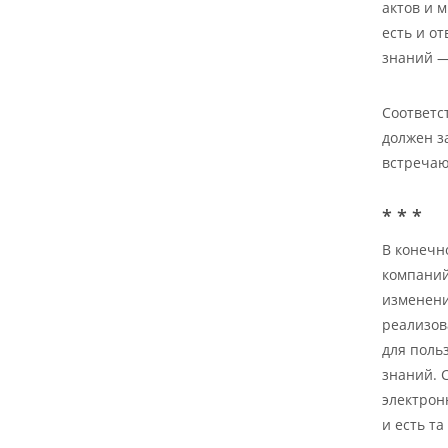
актов и 
есть и о
знаний —
Соответс
должен з
встречаю
* * *
В конечн
компаний
изменени
реализов
для поль
знаний. 
электрон
и есть т