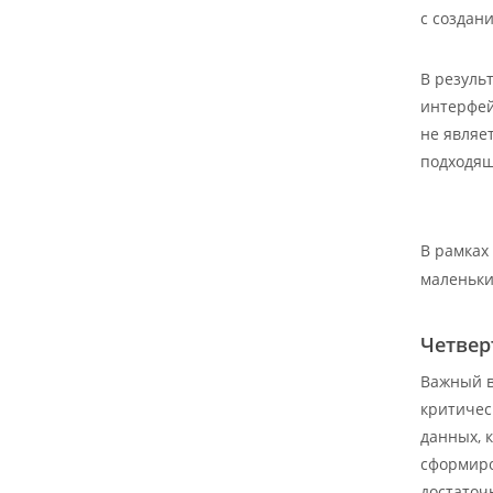
с создан
В резуль
интерфей
не являе
подходящ
В рамках
маленьки
Четвер
Важный в
критичес
данных, 
сформиро
достаточ