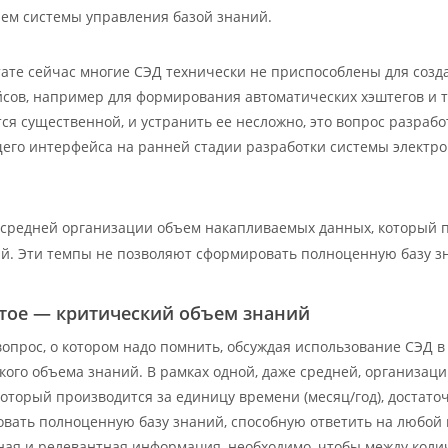
ием системы управления базой знаний.
тате сейчас многие СЭД технически не приспособлены для соз
сов, например для формирования автоматических хэштегов и те
тся существенной, и устранить ее несложно, это вопрос разраб
его интерфейса на ранней стадии разработки системы электро
 средней организации объем накапливаемых данных, который п
й. Эти темпы не позволяют сформировать полноценную базу зн
тое — критический объем знаний
опрос, о котором надо помнить, обсуждая использование СЭД в
кого объема знаний. В рамках одной, даже средней, организац
который производится за единицу времени (месяц/год), достат
вать полноценную базу знаний, способную ответить на любой 
ная и релевантная информация, необходимо, чтобы между коли