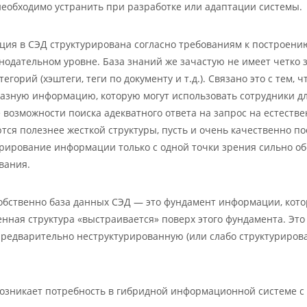
необходимо устранить при разработке или адаптации системы.
ия в СЭД структурирована согласно требованиям к построению
онодательном уровне. База знаний же зачастую не имеет четко 
тегорий (хэштеги, теги по документу и т.д.). Связано это с тем,
азную информацию, которую могут использовать сотрудники дл
 возможности поиска адекватного ответа на запрос на естеств
тся полезнее жесткой структуры, пусть и очень качественно п
урирование информации только с одной точки зрения сильно об
вания.
обственно база данных СЭД — это фундамент информации, котор
нная структура «выстраивается» поверх этого фундамента. Это
предварительно неструктурированную (или слабо структуриров
озникает потребность в гибридной информационной системе с 