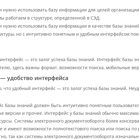
и нужно использовать базу информации для целей организаци
мы работаем в структуре, определенной в СЭД;
и нужно использовать базу информации в качестве базы знани
уктуры, но с интуитивно понятным и удобным интерфейсом пои
интерфейс — это залог успеха базы знаний. Интерфейс базы 
телю, здесь важны формат, возможности поиска, мобильные верс
 — удобство интерфейса
, что удобный интерфейс — это залог успеха базы знаний. Неуд
с базы знаний должен быть интуитивно понятным пользователю
е версии и прочее. Интерфейс у базы знаний обычно максима
есурсы. Системы электронного документооборота более консерв
е и имеют возможности полнотекстового поиска или поиска по 
тно, так как системы электронного документооборота изначальн