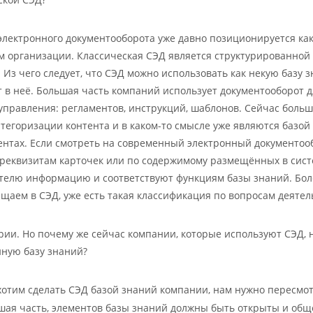
электронного документооборота уже давно позиционируется к
м организации. Классическая СЭД является структурированной
. Из чего следует, что СЭД можно использовать как некую базу 
 в неё. Большая часть компаний использует документооборот
управления: регламентов, инструкций, шаблонов. Сейчас боль
тегоризации контента и в каком-то смысле уже являются базо
ентах. Если смотреть на современный электронный документооб
 реквизитам карточек или по содержимому размещённых в сист
телю информацию и соответствуют функциям базы знаний. Более
щаем в СЭД, уже есть такая классификация по вопросам деятел
ории. Но почему же сейчас компании, которые используют СЭД, 
ную базу знаний?
хотим сделать СЭД базой знаний компании, нам нужно пересмот
шая часть, элементов базы знаний должны быть открыты и общ