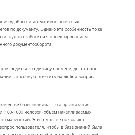
дания удобных и интуитивно понятных
гов по документу. Однако эта особенность тоже
отки: нужно озаботиться проектированием
нного документооборота.
роизводится за единицу времени, достаточно
аний, способную ответить на любой вопрос.
 качестве базы знаний, — это организация
ии (100-1000 человек) объем накапливаемых
очно маленький. Эти темпы не позволяют
вопрос пользователя. Чтобы в базе знаний была
чеством пользователей и авторов базы знаний