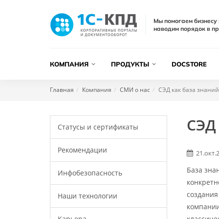
Мы помогаем бизнесу 
наводим порядок в пр
КОМПАНИЯ
ПРОДУКТЫ
DOCSTORE
Главная
Компания
СМИ о нас
СЭД как база знани
СЭД
Статусы и сертификаты
Рекомендации
21.окт.
База зна
Инфобезопасность
конкретн
создания
Наши технологии
компании
Карьера
классиче