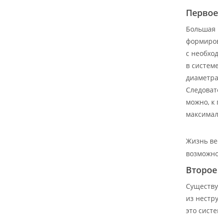
Первое
Большая 
формиров
с необхо
в систем
диаметра
Следоват
можно, к
максимал
Жизнь ве
возможно
Второе
Существу
из нестр
это сист