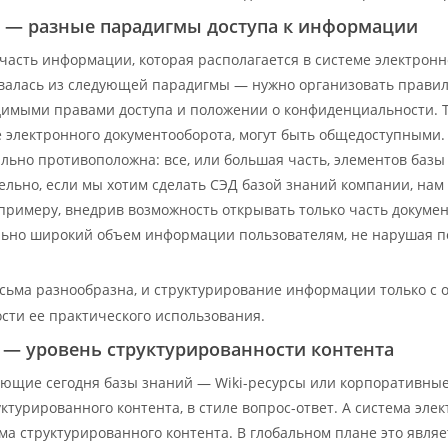
 — разные парадигмы доступа к информации
часть информации, которая располагается в системе электронн
алась из следующей парадигмы — нужно организовать правиль
димыми правами доступа и положении о конфиденциальности. Т
е электронного документооборота, могут быть общедоступными.
льно противоположна: все, или большая часть, элементов баз
ельно, если мы хотим сделать СЭД базой знаний компании, нам
 примеру, внедрив возможность открывать только часть докуме
ьно широкий объем информации пользователям, не нарушая п
сьма разнообразна, и структурирование информации только с 
сти ее практического использования.
 — уровень структурированности контента
ющие сегодня базы знаний — Wiki-ресурсы или корпоративные
уктурированного контента, в стиле вопрос-ответ. А система эле
ема структурированного контента. В глобальном плане это явл