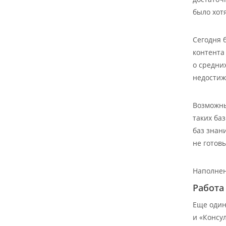
было хот
Сегодня 
контента
о средни
недости
Возможны
таких ба
баз знан
не готов
Наполнен
Работа
Еще один
и «Консу