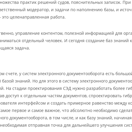
множества практик решений судов, пояснительных записок. При 
тветственный модератор, и задачи по наполнению базы, и исто
 это целенаправленная работа.
твенно, управление контентом, полезной информацией для орг
аниматься отдельный человек. И сегодня создание баз знаний 
щаяся задача.
ом счете, у систем электронного документооборота есть большо
 базой знаний. Но для этого в систему электронного документ
й. На стадии проектирования СЭД нужно разработать более ги
ав доступ к отдельным частям документов, спроектировать гиб
зователя интерфейсом и создать примерное равенство между к
Самое первое и самое важное, что абсолютно необходимо сдела
ного документооборота, в том числе, и как базу знаний, начина
а необходимая отправная точка для дальнейшего улучшения сис