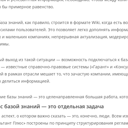
я бы примерное равенство.
база знаний, как правило, строится в формате Wiki, когда ест
 силами пользователей. Это позволяет легко дополнять информ
х и маленьких компаниях, непрерывная актуализация, модери
жимы.
й выход из такой ситуации — возможность подключаться к баз
з — известные справочно-правовые системы («Гарант» и «Конс
ий в рамках отрасли мешает то, что зачастую компании, имеющи
ы делиться информацией.
ие базы знаний — это целенаправленная большая работа, кото
 с базой знаний — это отдельная задача
 аспект, о котором важно сказать — это, конечно, люди. Всем 
льтант Плюс» построены по принципу структурирования регл