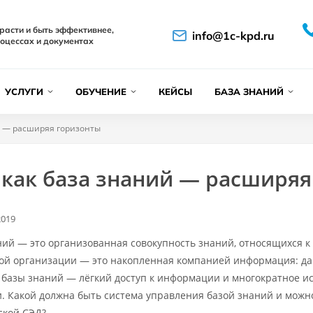
расти и быть эффективнее,
info@1c-kpd.ru
оцессах и документах
УСЛУГИ
ОБУЧЕНИЕ
КЕЙСЫ
БАЗА ЗНАНИЙ
й — расширяя горизонты
 как база знаний — расширяя
2019
ний — это организованная совокупность знаний, относящихся к
ой организации — это накопленная компанией информация: дан
 базы знаний — лёгкий доступ к информации и многократное и
. Какой должна быть система управления базой знаний и можно
ской СЭД?