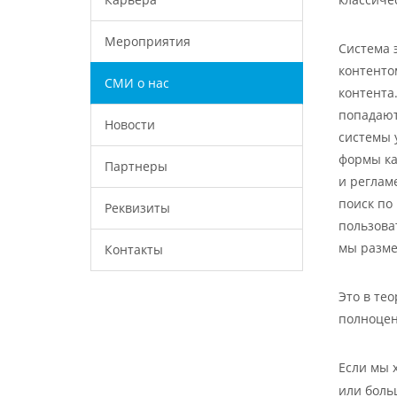
Мероприятия
Система 
контенто
СМИ о нас
контента
попадают
Новости
системы 
формы ка
Партнеры
и реглам
поиск по
Реквизиты
пользова
мы разме
Контакты
Это в те
полноцен
Если мы 
или боль