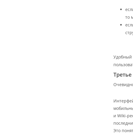
есл
то 
есл
стр
Удобный 
пользова
Третье
Очевидно
Интерфей
мобильны
и Wiki-р
последни
Это поня