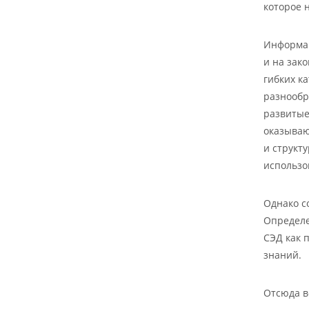
которое 
Информац
и на зак
гибких ка
разнообр
развитые
оказываю
и структ
использо
Однако с
Определе
СЭД как 
знаний.
Отсюда в