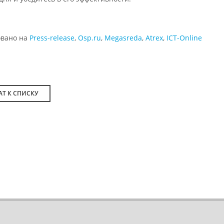
овано на
Press-release
,
Osp.ru
,
Megasreda
,
Atrex
,
ICT-Online
АТ К СПИСКУ