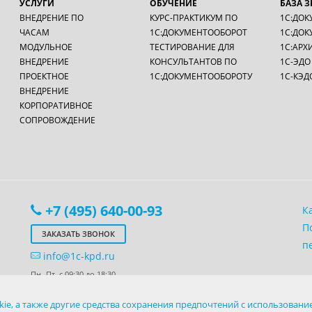
УСЛУГИ
ОБУЧЕНИЕ
БАЗА 
ВНЕДРЕНИЕ ПО
КУРС-ПРАКТИКУМ ПО
1С:ДОК
ЧАСАМ
1С:ДОКУМЕНТООБОРОТ
1С:ДОК
МОДУЛЬНОЕ
ТЕСТИРОВАНИЕ ДЛЯ
1С:АРХ
ВНЕДРЕНИЕ
КОНСУЛЬТАНТОВ ПО
1С-ЭДО
ПРОЕКТНОЕ
1С:ДОКУМЕНТООБОРОТУ
1С-КЭД
ВНЕДРЕНИЕ
КОРПОРАТИВНОЕ
СОПРОВОЖДЕНИЕ
+7 (495) 640-00-93
К
П
ЗАКАЗАТЬ ЗВОНОК
п
info@1c-kpd.ru
Пн.-Пт. с 09:30 до 18:30
щем сайте, рассчитывается индивидуально для каждого заказчика и может 
ie, а также другие средства сохранения предпочтений с использован