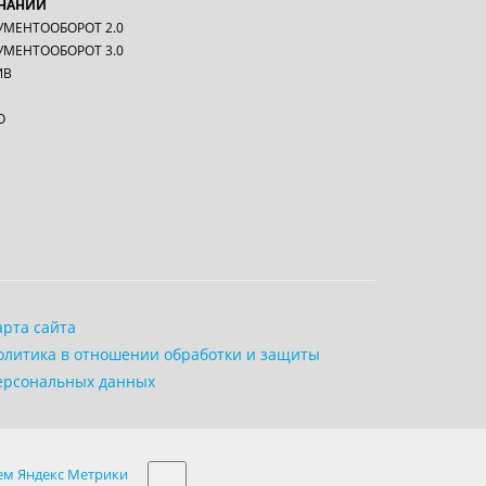
ЗНАНИЙ
УМЕНТООБОРОТ 2.0
УМЕНТООБОРОТ 3.0
ИВ
О
арта сайта
олитика в отношении обработки и защиты
ерсональных данных
быть направлена по запросу заказчика в форме
ием Яндекс Метрики