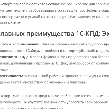
Экспорт файлов в docx - это бесплатное расширение для 1С:Доку
жатием кнопки преобразовывать устаревшие .doc файлы в сов
много времени и усилий на этот процесс. Расширение устанавлив
мый момент.
главных преимущества 1С-КПД: Эк
стое в использовании:
Никаких сложных настроек или долгих пр
ширение в свой 1С:Документооборот и конвертируйте файлы одним
платно: 1С-КПД:
Экспорт файлов в docx предоставляется беспл
ений, дополняющих программу 1С:Документооборот от компании
еньги.
фективность:
Ускорьте свой рабочий процесс, переходя на со
держивается множеством приложений и платформ.
Экспорт файлов в docx представляет собой простое и практич
ентооборота. Не упустите возможность упростить свой рабочий
дня и убедитесь в его эффективности.