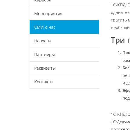
1С-КПД: 
одним на
Мероприятия
тратить 
СМИ о нас
необходи
Три 
Новости
Про
Партнеры
рас
Бес
Реквизиты
реш
Контакты
и д
Эф
под
1С-КПД: 
1С:Докум
docx сего