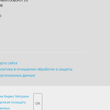
УМЕНТООБОРОТ 3.0
ИВ
О
арта сайта
олитика в отношении обработки и защиты
ерсональных данных
быть направлена по запросу заказчика в форме
ием Яндекс Метрики
должая посещать
OK
и вы не хотите, чтобы ваши данные собирались,
данных.