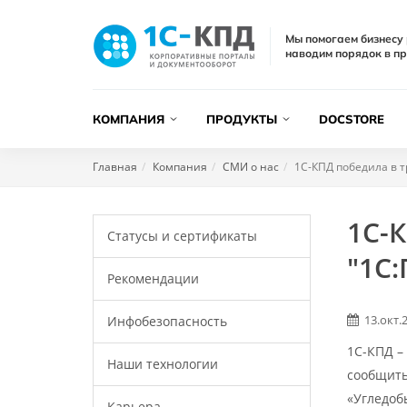
Мы помогаем бизнесу 
наводим порядок в пр
КОМПАНИЯ
ПРОДУКТЫ
DOCSTORE
Главная
Компания
СМИ о нас
1С-КПД победила в т
1С-
Статусы и сертификаты
"1С:
Рекомендации
13.окт.
Инфобезопасность
1С-КПД –
Наши технологии
сообщить
«Угледоб
Карьера