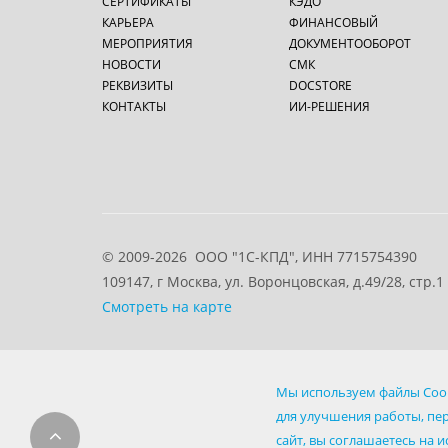
СЕРТИФИКАТЫ
КЭДО
КАРЬЕРА
ФИНАНСОВЫЙ
МЕРОПРИЯТИЯ
ДОКУМЕНТООБОРОТ
НОВОСТИ
СМК
РЕКВИЗИТЫ
DOCSTORE
КОНТАКТЫ
ИИ-РЕШЕНИЯ
© 2009-2026
ООО "1С-КПД", ИНН 7715754390
109147
, г
Москва
,
ул. Воронцовская, д.49/28, стр.1
Смотреть на карте
Стоимость товаров, работ и услуг, указанных на настоя
Мы используем файлы Cook
коммерческого предложения.
для улучшения работы, пе
Используя наш сайт,
Вы даете согласие ООО “1С-КПД" на
сайт, вы соглашаетесь на 
обрабатывались и передавались третьим лицам, покиньт