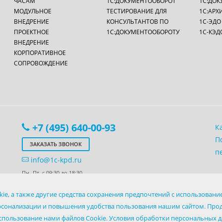
ЧАСАМ
1С:ДОКУМЕНТООБОРОТ
1С:ДОК
МОДУЛЬНОЕ
ТЕСТИРОВАНИЕ ДЛЯ
1С:АРХ
ВНЕДРЕНИЕ
КОНСУЛЬТАНТОВ ПО
1С-ЭДО
ПРОЕКТНОЕ
1С:ДОКУМЕНТООБОРОТУ
1С-КЭД
ВНЕДРЕНИЕ
КОРПОРАТИВНОЕ
СОПРОВОЖДЕНИЕ
+7 (495) 640-00-93
К
П
ЗАКАЗАТЬ ЗВОНОК
п
info@1c-kpd.ru
Пн.-Пт. с 09:30 до 18:30
щем сайте, рассчитывается индивидуально для каждого заказчика и может 
ie, а также другие средства сохранения предпочтений с использован
рсонализации и повышения удобства пользования нашим сайтом. Про
 сбор, обработку и передачу третьим лицам технической информации
. Есл
использование нами файлов Cookie. Условия обработки персональных 
е сайт.