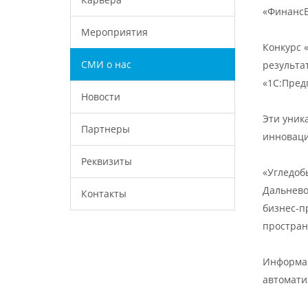
«ФинансБ
Мероприятия
Конкурс 
СМИ о нас
результа
«1С:Пред
Новости
Эти уник
Партнеры
инноваци
Реквизиты
«Угледоб
Дальнево
Контакты
бизнес-п
простран
Информац
автомати