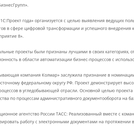
изнесГрупп».
«1С:Проект года» организуется с целью выявления ведущих по
тов в сфере цифровой трансформации и успешного внедрения 
приятие 8».
альные проекты были признаны лучшими в своих категориях, 
онность в области автоматизации бизнес-процессов с использ
ывающая компания Колмар» заслужила признание в номинации
сточному федеральному округу РФ. Проект демонстрирует выс
роцессов в угледобывающей отрасли. Основной целью проекта
ства по процессам административного документооборота на б
ионное агентство России ТАСС: Реализованный вместе с коман
зировать работу с электронными документами на протяжении в