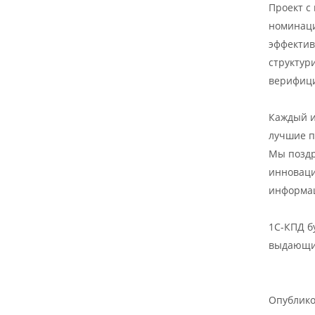
Проект с
номинаци
эффектив
структур
верифици
Каждый и
лучшие п
Мы поздр
инноваци
информац
1С-КПД б
выдающих
Опублик