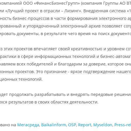
 компанией ООО «ФинансБизнесГрупп» (компания Группы АО В
и «Лучший проект в отрасли – Лизинг». Внедренная система «
ность бизнес-процессов в части формирования электронного а
ированный и упорядоченный электронный архив позволяет сот
ровать документы, в результате чего время на поиск документо
з этих проектов впечатляет своей креативностью и уровнем со
рактики в сфере информационных технологий и бизнес-автома
авляем всех победителей и благодарим за доверие, которое он
онных проектов. Это признание - яркое подтверждение нашего
ионных технологий.
удет продолжать разрабатывать и внедрять передовые решения
ся результатов в своих областях деятельности.
овано на
Мегасредa
,
Baikalinform
,
OSP
,
Report
,
Myseldon
,
Press-re