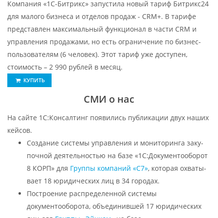
Компания «1С-Битрикс» запустила новый тариф Битрикс24
для малого бизнеса и отделов продаж - CRM+. В тарифе
представлен максимальный функционал в части CRM и
управления продажами, но есть ограничение по бизнес-
пользователям (6 человек). Этот тариф уже доступен,
стоимость – 2 990 рублей в месяц.
КУПИТЬ
СМИ о нас
На сайте 1С:Консалтинг появились публикации двух наших
кейсов.
Создание системы упра­вле­ния и мо­ни­то­рин­га за­ку­
по­чной де­я­тель­но­стью на ба­зе «1С:Документооборот
8 КОРП» для
Группы компаний «С7»
, которая охва­ты­
ва­ет 18 юри­ди­чес­ких лиц в 34 го­ро­дах.
Построение распределенной системы
документооборота, объединившей 17 юридических