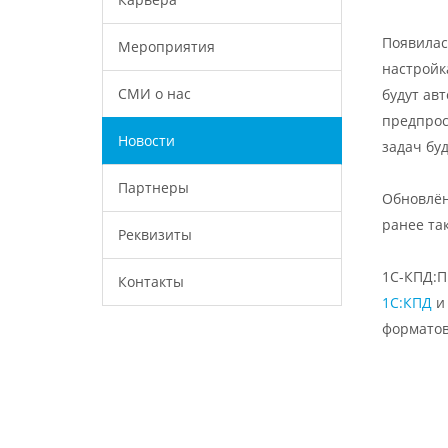
Появилас
Мероприятия
настройк
СМИ о нас
будут ав
предпрос
Новости
задач бу
Партнеры
Обновлён
ранее та
Реквизиты
1С-КПД:П
Контакты
1С:КПД
и 
форматов