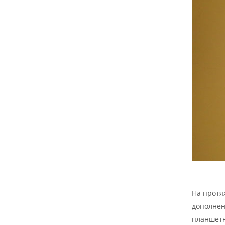
На протя
дополнен
планшетн