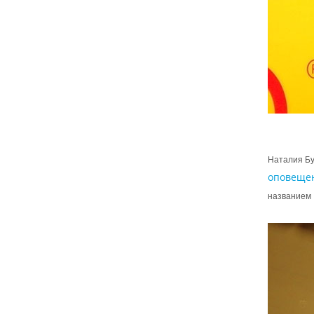
Наталия Бу
оповеще
названием