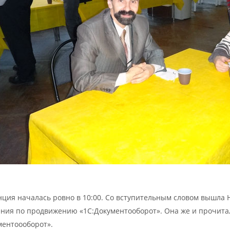
ция началась ровно в 10:00. Cо вступительным словом вышла
ния по продвижению «1С:Документооборот». Она же и прочитал
ментоооборот».