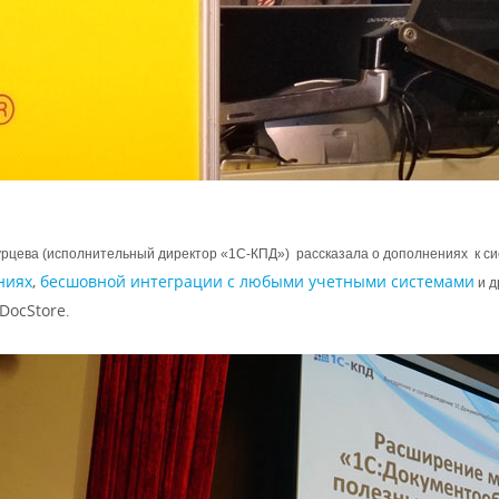
рцева (исполнительный директор «1С-КПД») рассказала о дополнениях к с
ниях
,
бесшовной интеграции с любыми учетными системами
и д
DocStore
.