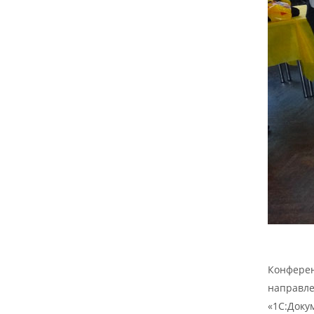
Конферен
направле
«1С:Доку