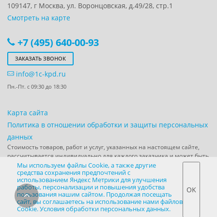
109147
, г
Москва
,
ул. Воронцовская, д.49/28, стр.1
Смотреть на карте
+7 (495) 640-00-93
ЗАКАЗАТЬ ЗВОНОК
info@1c-kpd.ru
Пн.-Пт. с 09:30 до 18:30
Карта сайта
Политика в отношении обработки и защиты персональных
данных
Стоимость товаров, работ и услуг, указанных на настоящем сайте,
рассчитывается индивидуально для каждого заказчика и может быть
направлена по запросу заказчика в форме коммерческого
Мы используем файлы Cookie, а также другие
средства сохранения предпочтений с
предложения.
использованием Яндекс Метрики для улучшения
Используя наш сайт,
Вы даете согласие ООО “1С-КПД" на сбор,
работы, персонализации и повышения удобства
OK
обработку и передачу третьим лицам технической информации
.
пользования нашим сайтом. Продолжая посещать
Если вы не хотите, чтобы ваши данные собирались, обрабатывались
сайт, вы соглашаетесь на использование нами файлов
и передавались третьим лицам, покиньте сайт.
Cookie. Условия обработки персональных данных.