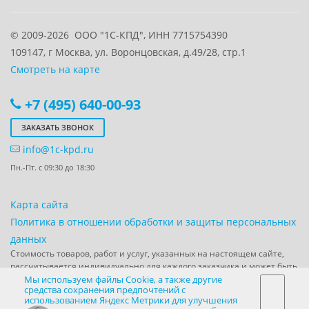
© 2009-2026
ООО "1С-КПД", ИНН 7715754390
109147
, г
Москва
,
ул. Воронцовская, д.49/28, стр.1
Смотреть на карте
+7 (495) 640-00-93
ЗАКАЗАТЬ ЗВОНОК
info@1c-kpd.ru
Пн.-Пт. с 09:30 до 18:30
Карта сайта
Политика в отношении обработки и защиты персональных
данных
Стоимость товаров, работ и услуг, указанных на настоящем сайте,
рассчитывается индивидуально для каждого заказчика и может быть
направлена по запросу заказчика в форме коммерческого
Мы используем файлы Cookie, а также другие
средства сохранения предпочтений с
предложения.
использованием Яндекс Метрики для улучшения
Используя наш сайт,
Вы даете согласие ООО “1С-КПД" на сбор,